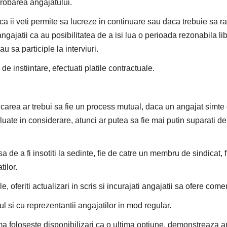
aprobarea angajatului.
aca ii veti permite sa lucreze in continuare sau daca trebuie sa
gajatii ca au posibilitatea de a isi lua o perioada rezonabila lib
u sa participle la interviuri.
e instiintare, efectuati platile contractuale.
carea ar trebui sa fie un process mutual, daca un angajat simte 
 luate in considerare, atunci ar putea sa fie mai putin suparati d
sa de a fi insotiti la sedinte, fie de catre un membru de sindicat, 
tilor.
, oferiti actualizari in scris si incurajati angajatii sa ofere coment
tul si cu reprezentantii angajatilor in mod regular.
a foloseste disponibilizari ca o ultima optiune, demonstreaza an