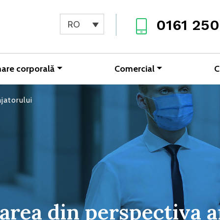
0161 250
RO
are corporală
Comercial
C
jatorului
zarea din perspectiva a