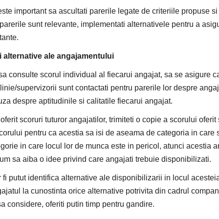
este important sa ascultati parerile legate de criteriile propuse si
 parerile sunt relevante, implementati alternativele pentru a asigu
tante.
si alternative ale angajamentului
sa consulte scorul individual al fiecarui angajat, sa se asigure ca
nie/supervizorii sunt contactati pentru parerile lor despre angaja
a despre aptitudinile si calitatile fiecarui angajat.
rit scoruri tuturor angajatilor, trimiteti o copie a scorului oferit
corului pentru ca acestia sa isi de aseama de categoria in care 
egorie in care locul lor de munca este in pericol, atunci acestia ar
m sa aiba o idee privind care angajati trebuie disponibilizati.
i putut identifica alternative ale disponibilizarii in locul aceste
gajatul la cunostinta orice alternative potrivita din cadrul comp
a considere, oferiti putin timp pentru gandire.