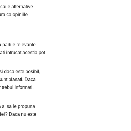
 caile alternative
ra ca opiniile
 partile relevante
ti intrucat acestia pot
 si daca este posibil,
sunt plasati. Daca
 trebui informati,
ia si sa le propuna
aniei? Daca nu este