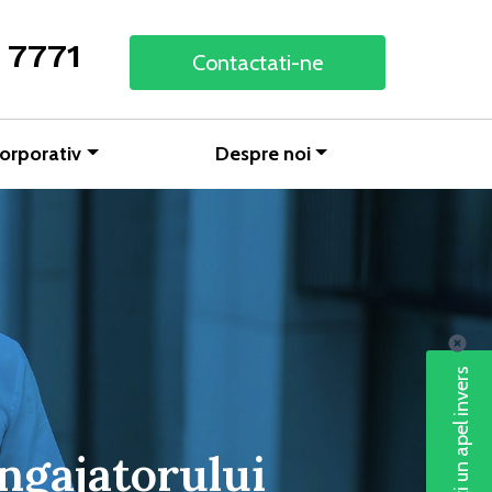
 7771
Contactati-ne
orporativ
Despre noi
Solicitați un apel invers
ngajatorului