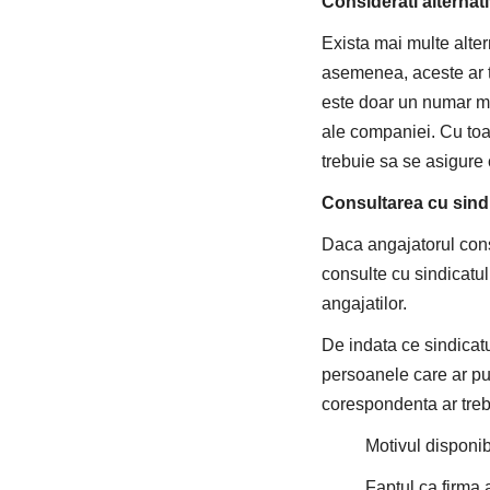
Considerati alternati
Exista mai multe alter
asemenea, aceste ar t
este doar un numar mic
ale companiei. Cu toa
trebuie sa se asigure 
Consultarea cu sindi
Daca angajatorul consi
consulte cu sindicatul
angajatilor.
De indata ce sindicatu
persoanele care ar put
corespondenta ar treb
Motivul disponibi
Faptul ca firma a