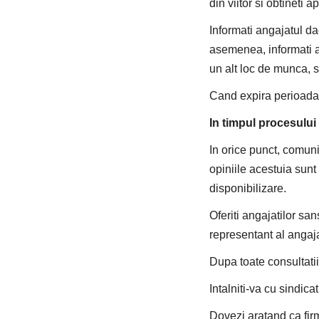
din viitor si obtineti 
Informati angajatul d
asemenea, informati an
un alt loc de munca, sa
Cand expira perioada d
In timpul procesului
In orice punct, comuni
opiniile acestuia sunt
disponibilizare.
Oferiti angajatilor san
representant al angaja
Dupa toate consultatiile
Intalniti-va cu sindica
Dovezi aratand ca firm