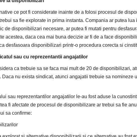
ve la disponibilizari
native ce pot fi considerate inainte de a folosi procesul de dispon
rebui sa fie explorate in prima instanta. Compania ar putea lua
 de disponibilizari necesare, ar putea fi mutati pentru desfasur
te acestea, daca cea mai buna decizie ar fi de a face disponibil
ca desfasoara disponibilizari printr-o procedura corecta si cinstit
catul sau cu reprezentantii angajatilor
dera ca trebuie sa se faca mai mult de 20 de disponibilizari, at
. Daca nu exista sindicat, atunci angajatii trebuie sa nomineze u
lui sau reprezentantilor angajatilor le-au fost aduse la cunostinta
ea fi afectate de procesul de disponibilizare ar trebui sa fie anu
ui sa confirme:
lizarilor
 explorat si alternative disponibilizarii si ce alternative au fost 