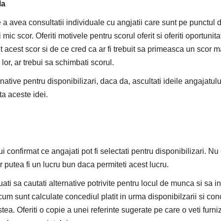
la
a avea consultatii individuale cu angjatii care sunt pe punctul de 
 mic scor. Oferiti motivele pentru scorul oferit si oferiti oportuni
t acest scor si de ce cred ca ar fi trebuit sa primeasca un scor 
lor, ar trebui sa schimbati scorul.
rnative pentru disponibilizari, daca da, ascultati ideile angajatul
a aceste idei.
ui confirmat ce angajati pot fi selectati pentru disponibilizari. Nu
r putea fi un lucru bun daca permiteti acest lucru.
i sa cautati alternative potrivite pentru locul de munca si sa in
cum sunt calculate concediul platit in urma disponibilzarii si conc
stea. Oferiti o copie a unei referinte sugerate pe care o veti furni