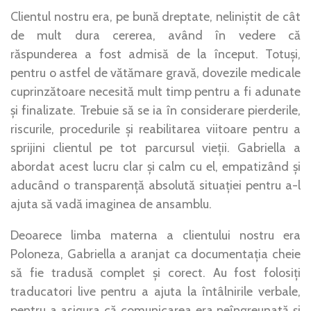
Clientul nostru era, pe bună dreptate, neliniștit de cât
de mult dura cererea, având în vedere că
răspunderea a fost admisă de la început. Totuși,
pentru o astfel de vătămare gravă, dovezile medicale
cuprinzătoare necesită mult timp pentru a fi adunate
și finalizate. Trebuie să se ia în considerare pierderile,
riscurile, procedurile și reabilitarea viitoare pentru a
sprijini clientul pe tot parcursul vieții. Gabriella a
abordat acest lucru clar și calm cu el, empatizând și
aducând o transparență absolută situației pentru a-l
ajuta să vadă imaginea de ansamblu.
Deoarece limba materna a clientului nostru era
Poloneza, Gabriella a aranjat ca documentația cheie
să fie tradusă complet și corect. Au fost folosiți
traducatori live pentru a ajuta la întâlnirile verbale,
pentru a asigura că comunicarea era neîngreunată și