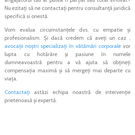
angajatorul tău ar putea fi parțial sau total vinovat?
Nu ezitați să ne contactați pentru consultanță juridică
specifică si onestă.
Vom evalua circumstanțele dvs. cu empatie și
profesionalism. Și dacă credem că aveți un caz ,
avocații noștri specializați în vătămări corporale
vor
lupta cu hotărâre și pasiune în numele
dumneavoastră pentru a vă ajuta să obțineți
compensația maximă și să mergeți mai departe cu
viața.
Contactați
astăzi echipa noastră de intervenție
prietenoasă și expertă.