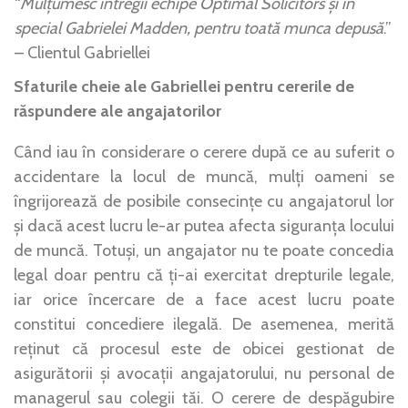
“
Mulțumesc întregii echipe Optimal Solicitors și în
special Gabrielei Madden, pentru toată munca depusă
.”
– Clientul Gabriellei
Sfaturile cheie ale Gabriellei pentru cererile de
răspundere ale angajatorilor
Când iau în considerare o cerere după ce au suferit o
accidentare la locul de muncă, mulți oameni se
îngrijorează de posibile consecințe cu angajatorul lor
și dacă acest lucru le-ar putea afecta siguranța locului
de muncă. Totuși, un angajator nu te poate concedia
legal doar pentru că ți-ai exercitat drepturile legale,
iar orice încercare de a face acest lucru poate
constitui concediere ilegală. De asemenea, merită
reținut că procesul este de obicei gestionat de
asigurătorii și avocații angajatorului, nu personal de
managerul sau colegii tăi. O cerere de despăgubire