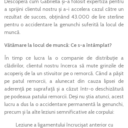
Descoperă cum Gabriella și-a folosit expertiza pentru
a sprijini clientul nostru și a-i accelera cazul către un
rezultat de succes, obținând 43.000 de lire sterline
pentru o accidentare la genunchi suferită la locul de
muncă.
Vătămare la locul de muncă: Ce s-a întâmplat?
În timp ce lucra la o companie de distribuție a
clădirilor, clientul nostru încerca să mute grinzile de
acoperiș de la un stivuitor pe o remorcă. Când a pășit
pe patul remorcii, a alunecat din cauza lipsei de
aderență pe suprafață și a căzut într-o deschizătură
pe podeaua patului remorcii. Deși nu știa atunci, acest
lucru a dus la o accidentare permanentă la genunchi,
precum și la alte leziuni semnificative ale corpului:
Leziune a ligamentului încrucișat anterior cu