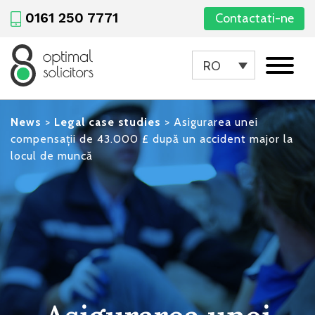
0161 250 7771
Contactati-ne
RO
News
>
Legal case studies
>
Asigurarea unei
compensații de 43.000 £ după un accident major la
locul de muncă