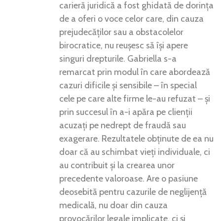
carieră juridică a fost ghidată de dorința
de a oferi o voce celor care, din cauza
prejudecăților sau a obstacolelor
birocratice, nu reușesc să își apere
singuri drepturile. Gabriella s-a
remarcat prin modul în care abordează
cazuri dificile și sensibile – în special
cele pe care alte firme le-au refuzat – și
prin succesul în a-i apăra pe clienții
acuzați pe nedrept de fraudă sau
exagerare. Rezultatele obținute de ea nu
doar că au schimbat vieți individuale, ci
au contribuit și la crearea unor
precedente valoroase. Are o pasiune
deosebită pentru cazurile de neglijență
medicală, nu doar din cauza
provocărilor legale implicate, ci și