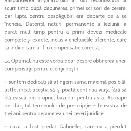
Răspunderea angajatorului a fost recunoscută la
scurt timp după depunerea primei scrisori de cerere,
dar lupta pentru despăgubiri era departe de a se
încheia. Datorită naturii permanente a leziunii, a
durat mult timp pentru a primi dovezi medicale
complete și exacte, inclusiv cheltuielile aferente, care
să indice care ar fi o compensație corectă.
La Optimal, nu este vorba doar despre obținerea unei
compensații pentru clienții noștri
– suntem dedicați să atingem suma maximă posibilă,
astfel încât aceștia să-și poată continua viața fără să
plătească din propriul buzunar pentru asta. Aproape
de sfârșitul termenului de prescripție – fereastra de
trei ani pentru depunerea unei cereri juridice
– cazul a fost predat Gabriellei, care nu a pierdut