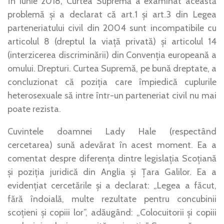
În iunie 2018, Curtea Supremă a examinat această
problemă și a declarat că art.1 și art.3 din Legea
parteneriatului civil din 2004 sunt incompatibile cu
articolul 8 (dreptul la viață privată) și articolul 14
(interzicerea discriminării) din Convenția europeană a
omului. Drepturi. Curtea Supremă, pe bună dreptate, a
concluzionat că poziția care împiedică cuplurile
heterosexuale să intre într-un parteneriat civil nu mai
poate rezista.
Cuvintele doamnei Lady Hale (respectând
cercetarea) sună adevărat în acest moment. Ea a
comentat despre diferența dintre legislația Scoțiană
și poziția juridică din Anglia și Țara Galilor. Ea a
evidențiat cercetările și a declarat: „Legea a făcut,
fără îndoială, multe rezultate pentru concubinii
scoțieni și copiii lor”, adăugând: „Colocuitorii și copiii