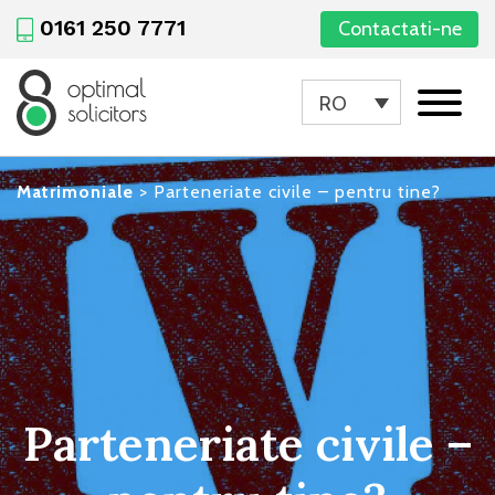
0161 250 7771
Contactati-ne
RO
Matrimoniale
>
Parteneriate civile – pentru tine?
Parteneriate civile –