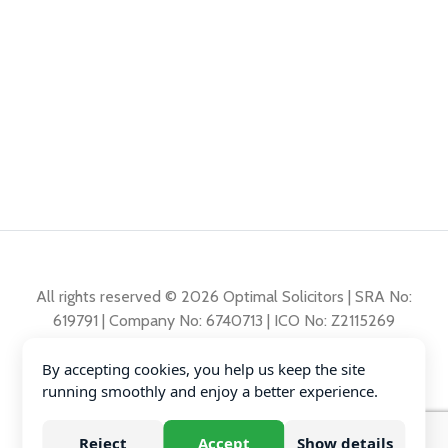
All rights reserved © 2026 Optimal Solicitors | SRA No:
619791 | Company No: 6740713 | ICO No: Z2115269
By accepting cookies, you help us keep the site
Polita de reclamații
running smoothly and enjoy a better experience.
Polita de Confidențialitate
Diversity Data
Reject
Accept
Show details