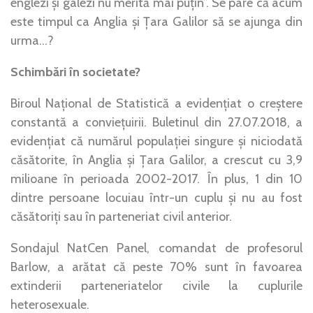
englezi și galezi nu merită mai puțin”. Se pare că acum
este timpul ca Anglia și Țara Galilor să se ajunga din
urma…?
Schimbări în societate?
Biroul Național de Statistică a evidențiat o creștere
constantă a conviețuirii. Buletinul din 27.07.2018, a
evidențiat că numărul populației singure și niciodată
căsătorite, în Anglia și Țara Galilor, a crescut cu 3,9
milioane în perioada 2002-2017. În plus, 1 din 10
dintre persoane locuiau într-un cuplu și nu au fost
căsătoriți sau în parteneriat civil anterior.
Sondajul NatCen Panel, comandat de profesorul
Barlow, a arătat că peste 70% sunt în favoarea
extinderii parteneriatelor civile la cuplurile
heterosexuale.