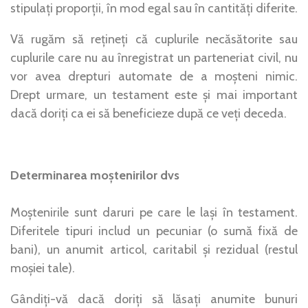
stipulați proporții, în mod egal sau în cantități diferite.
Vă rugăm să rețineți că cuplurile necăsătorite sau
cuplurile care nu au înregistrat un parteneriat civil, nu
vor avea drepturi automate de a moșteni nimic.
Drept urmare, un testament este și mai important
dacă doriți ca ei să beneficieze după ce veți deceda.
Determinarea moștenirilor dvs
Moștenirile sunt daruri pe care le lași în testament.
Diferitele tipuri includ un pecuniar (o sumă fixă de
bani), un anumit articol, caritabil și rezidual (restul
moșiei tale).
Gândiți-vă dacă doriți să lăsați anumite bunuri