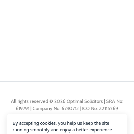
All rights reserved © 2026 Optimal Solicitors | SRA No:
619791 | Company No: 6740713 | ICO No: Z2115269
By accepting cookies, you help us keep the site
Polita de reclamații
running smoothly and enjoy a better experience.
Polita de Confidențialitate