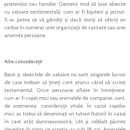
prietenilor sau familiei. Oamenii tind să lase obiecte
cu valoare sentimentală, cum ar fi bijuterii și picturi.
S-ar putea să vă gândiți și dacă doriți să oferiți un
cadou în numerar unei organizații de caritate sau unei
anumite persoane.
Alte considerații
Banii și obiectele de valoare nu sunt singurele lucruri
de care trebuie să țineți cont atunci când vă scrieți
testamentul. Orice persoane aflate în întreținere,
cum ar fi copiii mici sau animalele de companie, sunt,
de asemenea, considerații vitale. În cazul copiilor
mici, ar trebui să desemnați un tutore (tutori) în cazul
în care atât dumneavoastră, cât și celălalt părinte
decedați în timp ce aceștia au sub 18 ani. Animalele