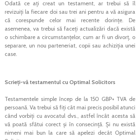
Odată ce ați creat un testament, ar trebui să îl
revizuiți la fiecare doi sau trei ani pentru a vă asigura
că corespunde celor mai recente dorințe. De
asemenea, va trebui să faceți actualizări dacă există
o schimbare a circumstanțelor, cum ar fi un divorț, o
separare, un nou parteneriat, copii sau achiziția unei
case.
Scrieți-vă testamentul cu Optimal Solicitors
Testamentele simple încep de la 150 GBP+ TVA de
persoană. Va trebui să fiți cât mai precis posibil atunci
când vorbiți cu avocatul dvs., astfel încât acesta să
vă poată sfătui corect și în consecință. Și nu există
nimeni mai bun la care să apelezi decât Optimal