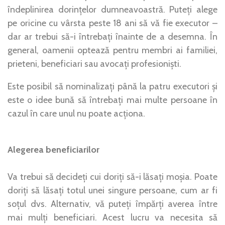
îndeplinirea dorințelor dumneavoastră. Puteți alege
pe oricine cu vârsta peste 18 ani să vă fie executor –
dar ar trebui să-i întrebați înainte de a desemna. În
general, oamenii optează pentru membri ai familiei,
prieteni, beneficiari sau avocați profesioniști.
Este posibil să nominalizați până la patru executori și
este o idee bună să întrebați mai multe persoane în
cazul în care unul nu poate acționa.
Alegerea beneficiarilor
Va trebui să decideți cui doriți să-i lăsați moșia. Poate
doriți să lăsați totul unei singure persoane, cum ar fi
soțul dvs. Alternativ, vă puteți împărți averea între
mai mulți beneficiari. Acest lucru va necesita să