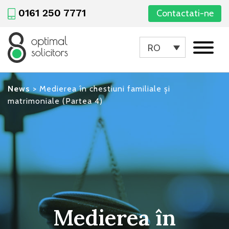
0161 250 7771
Contactati-ne
RO
News
>
Medierea în chestiuni familiale și
matrimoniale (Partea 4)
Medierea în