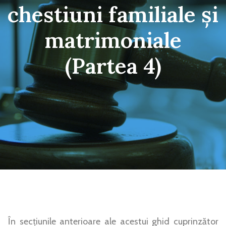
chestiuni familiale și
matrimoniale
(Partea 4)
În secțiunile anterioare ale acestui ghid cuprinzător