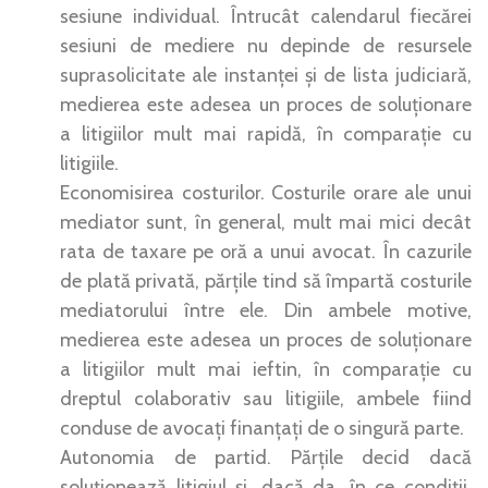
sesiune individual. Întrucât calendarul fiecărei
sesiuni de mediere nu depinde de resursele
suprasolicitate ale instanței și de lista judiciară,
medierea este adesea un proces de soluționare
a litigiilor mult mai rapidă, în comparație cu
litigiile.
Economisirea costurilor. Costurile orare ale unui
mediator sunt, în general, mult mai mici decât
rata de taxare pe oră a unui avocat. În cazurile
de plată privată, părțile tind să împartă costurile
mediatorului între ele. Din ambele motive,
medierea este adesea un proces de soluționare
a litigiilor mult mai ieftin, în comparație cu
dreptul colaborativ sau litigiile, ambele fiind
conduse de avocați finanțați de o singură parte.
Autonomia de partid. Părțile decid dacă
soluționează litigiul și, dacă da, în ce condiții.