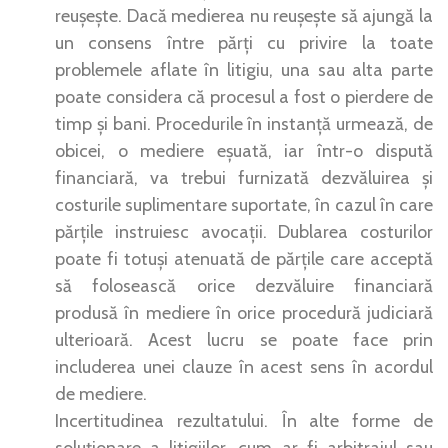
reușește. Dacă medierea nu reușește să ajungă la
un consens între părți cu privire la toate
problemele aflate în litigiu, una sau alta parte
poate considera că procesul a fost o pierdere de
timp și bani. Procedurile în instanță urmează, de
obicei, o mediere eșuată, iar într-o dispută
financiară, va trebui furnizată dezvăluirea și
costurile suplimentare suportate, în cazul în care
părțile instruiesc avocații. Dublarea costurilor
poate fi totuși atenuată de părțile care acceptă
să folosească orice dezvăluire financiară
produsă în mediere în orice procedură judiciară
ulterioară. Acest lucru se poate face prin
includerea unei clauze în acest sens în acordul
de mediere.
Incertitudinea rezultatului. În alte forme de
soluționare a litigiilor, cum ar fi arbitrajul sau