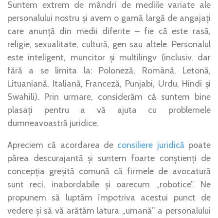
Suntem extrem de mândri de mediile variate ale
personalului nostru și avem o gamă largă de angajați
care anunță din medii diferite – fie că este rasă,
religie, sexualitate, cultură, gen sau altele. Personalul
este inteligent, muncitor și multilingv (inclusiv, dar
fără a se limita la: Poloneză, Română, Letonă,
Lituaniană, Italiană, Franceză, Punjabi, Urdu, Hindi și
Swahili). Prin urmare, considerăm că suntem bine
plasați pentru a vă ajuta cu problemele
dumneavoastră juridice.
Apreciem că acordarea de
consiliere juridică
poate
părea descurajantă și suntem foarte conștienți de
concepția greșită comună că firmele de avocatură
sunt reci, inabordabile și oarecum „robotice”. Ne
propunem să luptăm împotriva acestui punct de
vedere și să vă arătăm latura „umană” a personalului