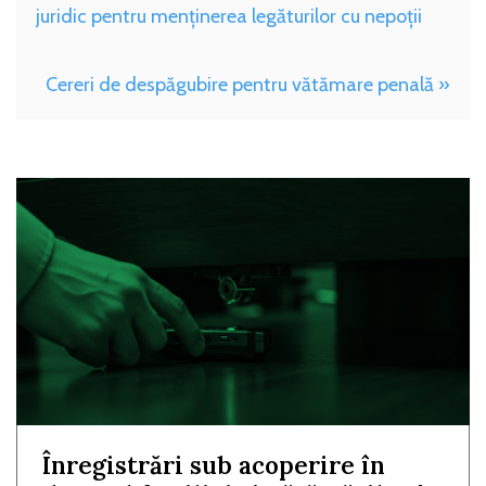
juridic pentru menținerea legăturilor cu nepoții
Cereri de despăgubire pentru vătămare penală »
Înregistrări sub acoperire în