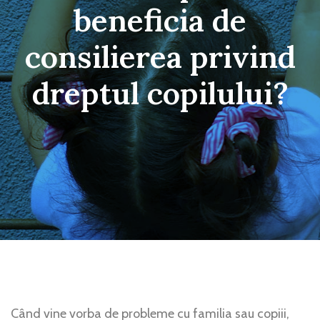
beneficia de
consilierea privind
dreptul copilului?
Când vine vorba de probleme cu familia sau copiii,