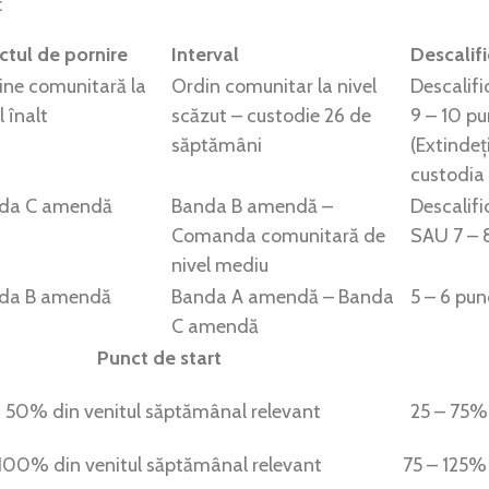
:
ctul de pornire
Interval
Descalif
ine comunitară la
Ordin comunitar la nivel
Descalifi
l înalt
scăzut – custodie 26 de
9 – 10 p
săptămâni
(Extindeț
custodia
da C amendă
Banda B amendă –
Descalifi
Comanda comunitară de
SAU 7 – 
nivel mediu
da B amendă
Banda A amendă – Banda
5 – 6 pun
C amendă
Punct de start
50% din venitul săptămânal relevant
25 – 75% 
100% din venitul săptămânal relevant
75 – 125%