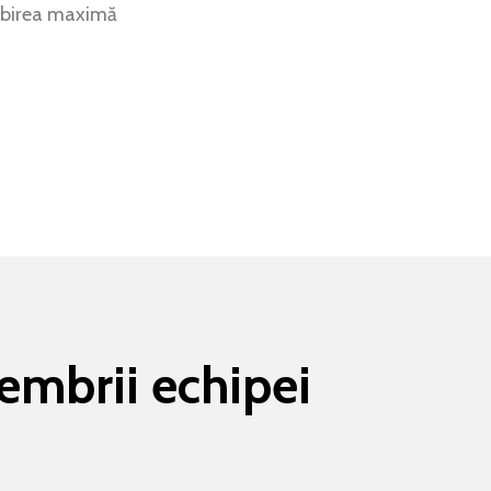
gubirea maximă
membrii echipei