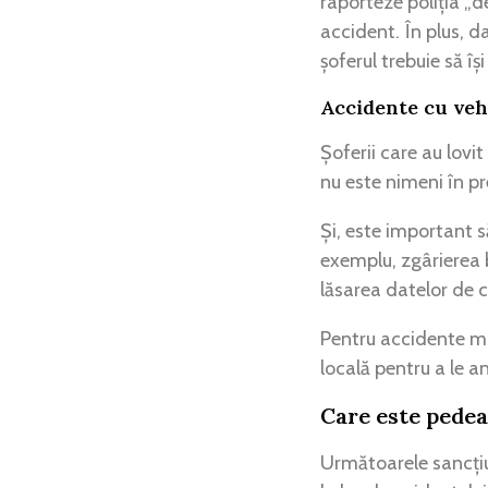
raporteze poliția „d
accident. În plus, d
șoferul trebuie să îș
Accidente cu ve
Șoferii care au lovi
nu este nimeni în pr
Și, este important s
exemplu, zgârierea b
lăsarea datelor de c
Pentru accidente mai
locală pentru a le a
Care este pedea
Următoarele sancțiun