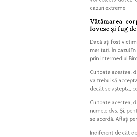
cazuri extreme.
Vătămarea corp
lovesc și fug de
Dacă ați fost victim
meritați. În cazul în
prin intermediul Biro
Cu toate acestea, da
va trebui să accepta
decât se aștepta, ce
Cu toate acestea, da
numele dvs. Și, pent
se acordă. Aflați pe
Indiferent de cât de