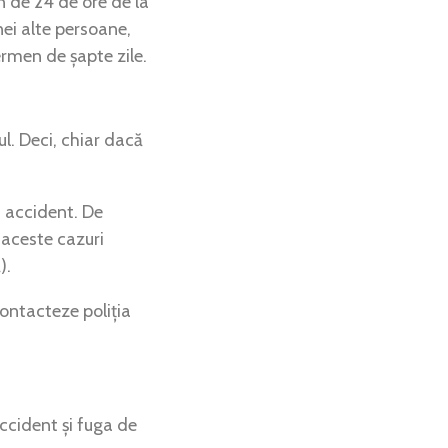
en de 24 de ore de la
ei alte persoane,
termen de șapte zile.
ul. Deci, chiar dacă
n accident. De
 aceste cazuri
).
ontacteze poliția
ccident și fuga de