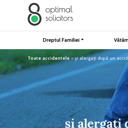
Dreptul Familiei
Vătăm
Toate accidentele
>
și alergați după un acci
și alergați