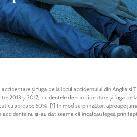
accidentare și fuga de la locul accidentului din Anglia și Ț
între 2013 și 2017, incidentele de – accidentare și fuga de l
cut cu aproape 50%. [1] În mod surprinzător, aproape jumăt
de accidente nu și-au dat seama că încalcau legea prin fap