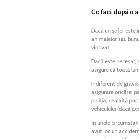
Ce faci după o a
Dacă un șofer este 
animalelor sau bunur
vinovat.
Dacă este necesar, a
asigure că toată lume
Indiferent de gravit
asigurare oricărei p
poliția, cealaltă pa
vehiculului (dacă ac
În unele circumstanț
avut loc un accident