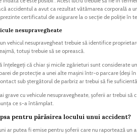
e îndată ce este posibil”. Acest lucru trebuie să fie în term
acă accidentul a avut ca rezultat vătămarea corporală a un
i prezinte certificatul de asigurare la o secție de poliție în 
hicule nesupravegheate
t un vehicul nesupravegheat trebuie să identifice proprietar
eajmă, totuși trebuie să se oprească.
ă înțelegeți că chiar și micile zgârieturi sunt considerate u
arei de protecție a unei alte mașini într-o parcare (deși în
ontact sub ștergătorul de parbriz ar trebui să fie suficientă
 grave cu vehicule nesupravegheate, șoferii ar trebui să c
nunța ce s-a întâmplat.
psa pentru părăsirea locului unui accident?
i ar putea fi emise pentru șoferii care nu raportează un a