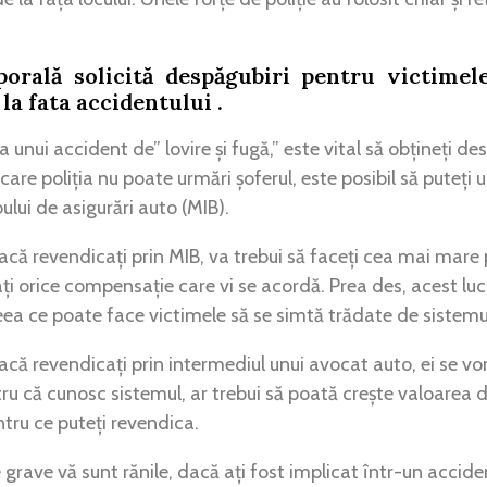
orală solicită despăgubiri pentru victimele
 la fata accidentului .
a unui accident de” lovire și fugă,” este vital să obțineți d
 care poliția nu poate urmări șoferul, este posibil să puteți 
ului de asigurări auto (MIB).
că revendicați prin MIB, va trebui să faceți cea mai mare 
ți orice compensație care vi se acordă. Prea des, acest lu
ea ce poate face victimele să se simtă trădate de sistemul 
că revendicați prin intermediul unui avocat auto, ei se vo
ru că cunosc sistemul, ar trebui să poată crește valoarea d
ntru ce puteți revendica.
 grave vă sunt rănile, dacă ați fost implicat într-un acciden