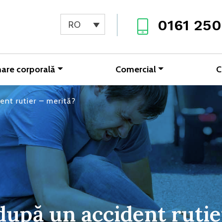
0161 250
RO
are corporală
Comercial
C
dent rutier – merită?
 după un accident ruti