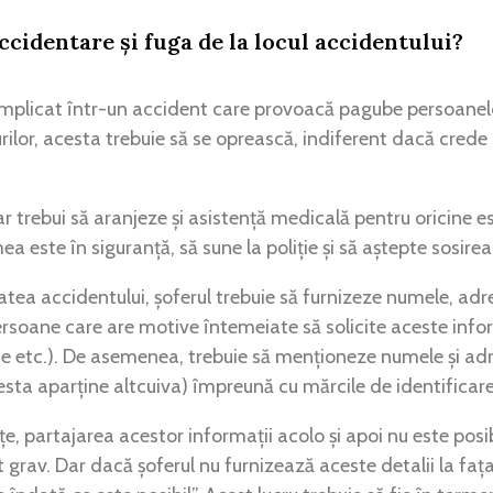
ccidentare și fuga de la locul accidentului?
implicat într-un accident care provoacă pagube persoanelor
ilor, acesta trebuie să se oprească, indiferent dacă crede 
r trebui să aranjeze și asistență medicală pentru oricine est
a este în siguranță, să sune la poliție și să aștepte sosirea 
atea accidentului, șoferul trebuie să furnizeze numele, adre
ersoane care are motive întemeiate să solicite aceste info
rte etc.). De asemenea, trebuie să menționeze numele și adr
esta aparține altcuiva) împreună cu mărcile de identificare 
e, partajarea acestor informații acolo și apoi nu este posi
 grav. Dar dacă șoferul nu furnizează aceste detalii la fața 