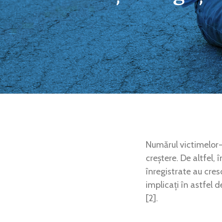
Numărul victimelor- 
creștere. De altfel, 
înregistrate au cres
implicați în astfel 
[2].