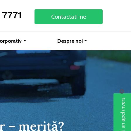
 7771
Contactati-ne
orporativ
Despre noi
Solicitați un apel invers
er – merită?