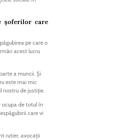
 șoferilor care
espăgubirea pe care o
urmări acest lucru
parte a muncii. Și
cru este mai mic
nostru de justiție.
r ocupa de totul în
espăgubirii care vi
t rutier, avocații