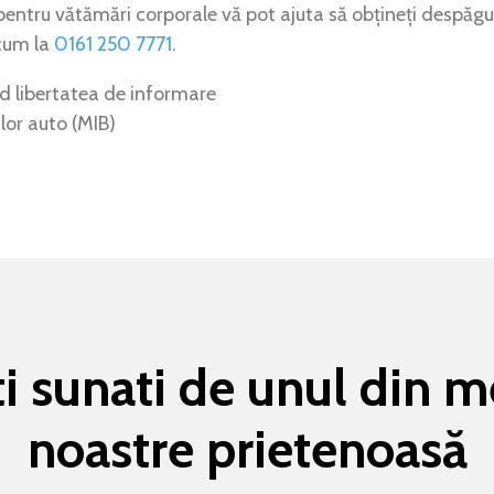
i pentru vătămări corporale vă pot ajuta să obțineți despă
cum la
0161 250 7771
.
nd libertatea de informare
ilor auto (MIB)
fiti sunati de unul din 
noastre prietenoasă