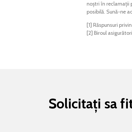
noștri în reclamați
posibilă. Sună-ne a
[1] Răspunsuri privi
[2] Biroul asigurător
Solicitați sa 