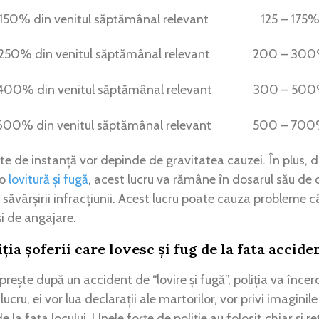
150% din venitul săptămânal relevant
125 – 175%
250% din venitul săptămânal relevant
200 – 300% 
400% din venitul săptămânal relevant
300 – 500% 
600% din venitul săptămânal relevant
500 – 700%
e de instanță vor depinde de gravitatea cauzei. În plus, 
 o
lovitură și fugă
, acest lucru va rămâne în dosarul său de
 săvârșirii infracțiunii. Acest lucru poate cauza probleme 
i de angajare.
ia șoferii care lovesc și fug de la fata accide
rește după un accident de “lovire și fugă”, poliția va încer
ucru, ei vor lua declarații ale martorilor, vor privi imagini
 la fața locului. Unele forțe de poliție au folosit chiar și re