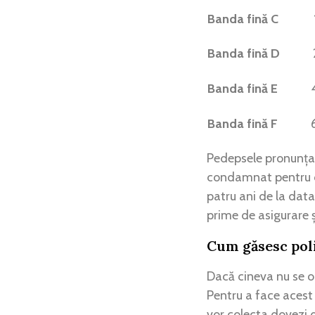
Banda fină C
Banda fină D
Banda fină E
Banda fină F
Pedepsele pronunțat
condamnat pentru
patru ani de la data
prime de asigurare ș
Cum găsesc poliț
Dacă cineva nu se op
Pentru a face acest l
vor colecta dovezi de