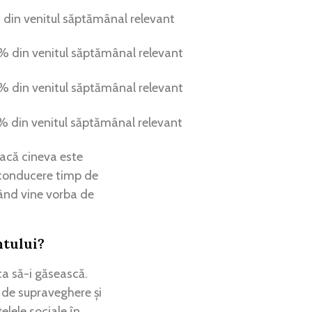
 din venitul săptămânal relevant
din venitul săptămânal relevant
din venitul săptămânal relevant
 din venitul săptămânal relevant
dacă cineva este
 conducere timp de
când vine vorba de
ntului?
ca să-i găsească.
le de supraveghere și
țelele sociale în