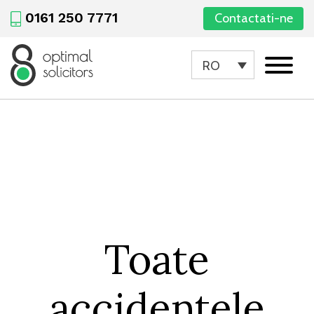
0161 250 7771
Contactati-ne
RO
Toate
accidentele