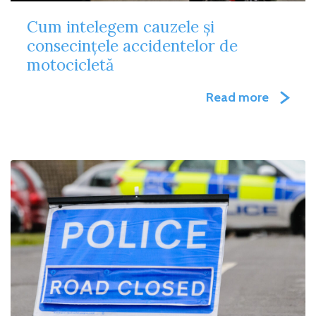
Cum intelegem cauzele și
consecințele accidentelor de
motocicletă
Read more