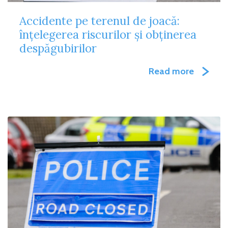
Accidente pe terenul de joacă:
înțelegerea riscurilor și obținerea
despăgubirilor
Read more