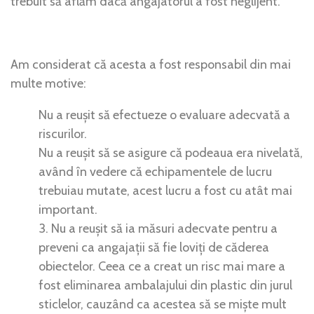
trebuit să aflăm dacă angajatorul a fost neglijent.
Am considerat că acesta a fost responsabil din mai
multe motive:
Nu a reușit să efectueze o evaluare adecvată a
riscurilor.
Nu a reușit să se asigure că podeaua era nivelată,
având în vedere că echipamentele de lucru
trebuiau mutate, acest lucru a fost cu atât mai
important.
3. Nu a reușit să ia măsuri adecvate pentru a
preveni ca angajații să fie loviți de căderea
obiectelor. Ceea ce a creat un risc mai mare a
fost eliminarea ambalajului din plastic din jurul
sticlelor, cauzând ca acestea să se miște mult