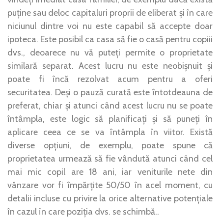
puține sau deloc capitaluri proprii de eliberat și în care
niciunul dintre voi nu este capabil să accepte doar
ipoteca. Este posibil ca casa să fie o casă pentru copiii
dvs., deoarece nu vă puteți permite o proprietate
similară separat. Acest lucru nu este neobișnuit și
poate fi încă rezolvat acum pentru a oferi
securitatea. Deși o pauză curată este întotdeauna de
preferat, chiar și atunci când acest lucru nu se poate
întâmpla, este logic să planificați și să puneți în
aplicare ceea ce se va întâmpla în viitor. Există
diverse opțiuni, de exemplu, poate spune că
proprietatea urmează să fie vândută atunci când cel
mai mic copil are 18 ani, iar veniturile nete din
vânzare vor fi împărțite 50/50 în acel moment, cu
detalii incluse cu privire la orice alternative potențiale
în cazul în care poziția dvs. se schimbă..