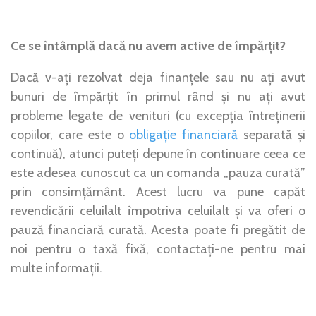
Ce se întâmplă dacă nu avem active de împărțit?
Dacă v-ați rezolvat deja finanțele sau nu ați avut
bunuri de împărțit în primul rând și nu ați avut
probleme legate de venituri (cu excepția întreținerii
copiilor, care este o
obligație financiară
separată și
continuă), atunci puteți depune în continuare ceea ce
este adesea cunoscut ca un comanda „pauza curată”
prin consimțământ. Acest lucru va pune capăt
revendicării celuilalt împotriva celuilalt și va oferi o
pauză financiară curată. Acesta poate fi pregătit de
noi pentru o taxă fixă, contactați-ne pentru mai
multe informații.