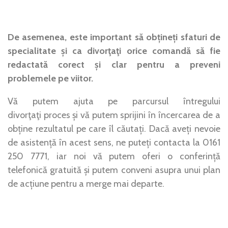
De asemenea, este important să obțineți sfaturi de
specialitate și ca
divorţa
ţ
i
orice comandă să fie
redactată corect și clar pentru a preveni
problemele pe viitor.
Vă putem ajuta pe parcursul întregului
divorţa
ţ
i
proces și vă putem sprijini în încercarea de a
obține rezultatul pe care îl căutați. Dacă aveți nevoie
de asistență în acest sens, ne puteți contacta la 0161
250 7771, iar noi vă putem oferi o conferință
telefonică gratuită și putem conveni asupra unui plan
de acțiune pentru a merge mai departe.