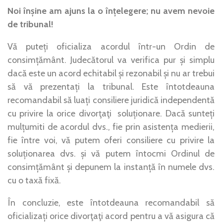
Noi înșine am ajuns la o înțelegere; nu avem nevoie
de tribunal!
Vă puteți oficializa acordul într-un Ordin de
consimțământ. Judecătorul va verifica pur și simplu
dacă este un acord echitabil și rezonabil și nu ar trebui
să vă prezentați la tribunal. Este întotdeauna
recomandabil să luați consiliere juridică independentă
cu privire la orice
divorţa
ţ
i
soluționare. Dacă sunteți
mulțumiti de acordul dvs., fie prin asistența medierii,
fie între voi, vă putem oferi consiliere cu privire la
soluționarea dvs. și vă putem întocmi Ordinul de
consimțământ și depunem la instanță în numele dvs.
cu o taxă fixă.
În concluzie, este întotdeauna recomandabil să
oficializați orice
divorţa
ţ
i
acord pentru a vă asigura că