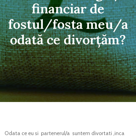
financiar de
fostul/fosta meu/a
odată ce divorțăm?
Odata ce eu si partenerul/a suntem divortati ,inca