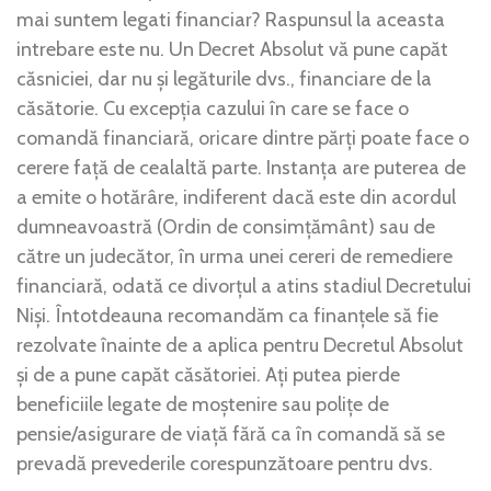
mai suntem legati financiar? Raspunsul la aceasta
intrebare este nu.
Un Decret Absolut vă pune capăt
căsniciei, dar nu și legăturile dvs., financiare de la
căsătorie. Cu excepția cazului în care se face o
comandă financiară, oricare dintre părți poate face o
cerere față de cealaltă parte. Instanța are puterea de
a emite o hotărâre, indiferent dacă este din acordul
dumneavoastră (Ordin de consimțământ) sau de
către un judecător, în urma unei cereri de remediere
financiară, odată ce divorțul a atins stadiul Decretului
Niși. Întotdeauna recomandăm ca finanțele să fie
rezolvate înainte de a aplica pentru Decretul Absolut
și de a pune capăt căsătoriei. Ați putea pierde
beneficiile legate de moștenire sau polițe de
pensie/asigurare de viață fără ca în comandă să se
prevadă prevederile corespunzătoare pentru dvs.