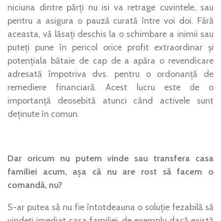
niciuna dintre părți nu isi va retrage cuvintele, sau
pentru a asigura o pauză curată între voi doi. Fără
aceasta, vă lăsați deschis la o schimbare a inimii sau
puteți pune în pericol orice profit extraordinar și
potențiala bătaie de cap de a apăra o revendicare
adresată împotriva dvs. pentru o ordonanță de
remediere financiară. Acest lucru este de o
importanță deosebită atunci când activele sunt
deținute în comun.
Dar oricum nu putem vinde sau transfera casa
familiei acum, așa că nu are rost să facem o
comandă, nu?
S-ar putea să nu fie întotdeauna o soluție fezabilă să
vindeți imediat casa familiei, de exemplu dacă există