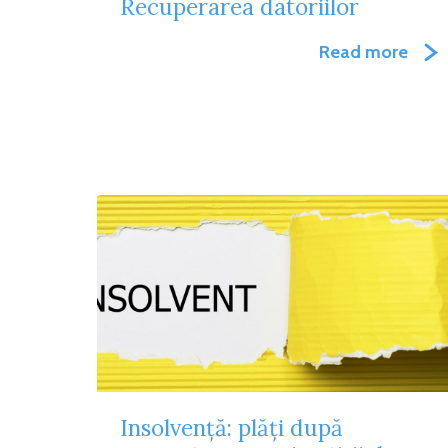
Recuperarea datoriilor
Read more
Insolvență: plăți după