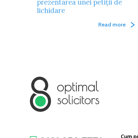
prezentarea unei petiții de
lichidare
Read more
Cum pu