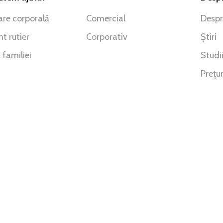
re corporală
Comercial
Despr
t rutier
Corporativ
Știri
 familiei
Studi
Prețur