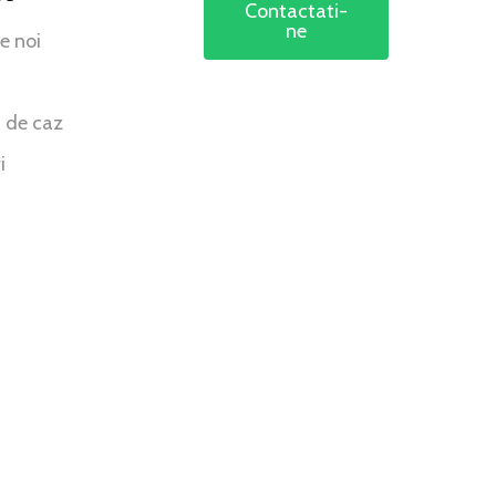
Contactati-
ne
e noi
i de caz
i