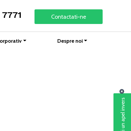
 7771
Contactati-ne
orporativ
Despre noi
Solicitați un apel invers