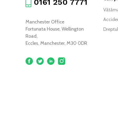
0161 250 7771
Vătăma
Acciden
Manchester Office
Fortunata House, Wellington
Dreptul
Road,
Eccles, Manchester, M30 0DR