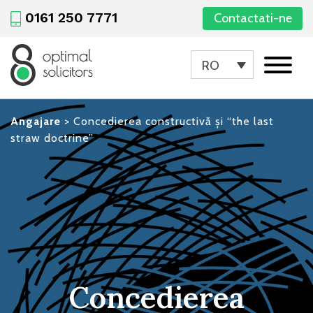
0161 250 7771
Contactati-ne
RO
Angajare
>
Concedierea constructivă și “the last
straw doctrine”
Concedierea