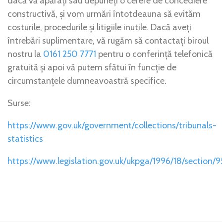
dacă vă apărați sau depuneți o cerere de concediere
constructivă, și vom urmări întotdeauna să evităm
costurile, procedurile și litigiile inutile. Dacă aveți
întrebări suplimentare, vă rugăm să contactați biroul
nostru la
0161 250 7771
pentru o conferință telefonică
gratuită și apoi vă putem sfătui în funcție de
circumstanțele dumneavoastră specifice.
Surse:
https://www.gov.uk/government/collections/tribunals-
statistics
https://www.legislation.gov.uk/ukpga/1996/18/section/9