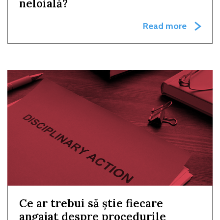
neloială?
Read more
Ce ar trebui să știe fiecare
angajat despre procedurile