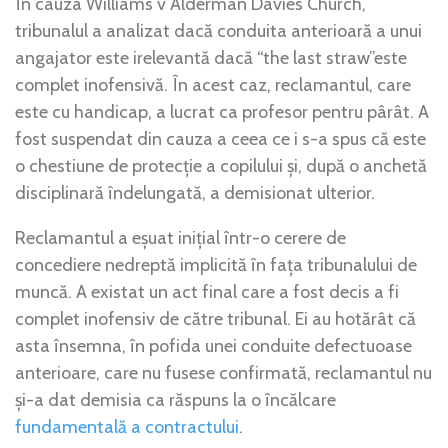
În cauza Williams v Alderman Davies Church,
tribunalul a analizat dacă conduita anterioară a unui
angajator este irelevantă dacă “the last straw”este
complet inofensivă. În acest caz, reclamantul, care
este cu handicap, a lucrat ca profesor pentru pârât. A
fost suspendat din cauza a ceea ce i s-a spus că este
o chestiune de protecție a copilului și, după o anchetă
disciplinară îndelungată, a demisionat ulterior.
Reclamantul a eșuat inițial într-o cerere de
concediere nedreptă implicită în fața tribunalului de
muncă. A existat un act final care a fost decis a fi
complet inofensiv de către tribunal. Ei au hotărât că
asta însemna, în pofida unei conduite defectuoase
anterioare, care nu fusese confirmată, reclamantul nu
și-a dat demisia ca răspuns la o încălcare
fundamentală a contractului
.