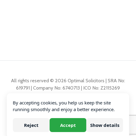
All rights reserved © 2026 Optimal Solicitors | SRA No:
619791 | Company No: 6740713 | ICO No: Z2115269
By accepting cookies, you help us keep the site
Polita de reclamații
running smoothly and enjoy a better experience.
Polita de Confidențialitate
Diversity Data
Reject
Accept
Show details